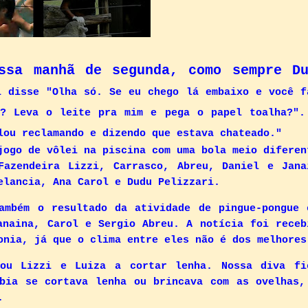
ssa manhã de segunda, como sempre Du
i disse "
Olha só. Se eu chego lá embaixo e você f
i? Leva o leite pra mim e pega o papel toalha?".
lou reclamando e dizendo que estava chateado."
ogo de vôlei na piscina com uma bola meio diferen
Fazendeira Lizzi, Carrasco, Abreu, Daniel e Jana
elancia, Ana Carol e Dudu Pelizzari.
ambém o resultado da atividade de pingue-pongue 
anaina, Carol e Sergio Abreu. A notícia foi receb
onia, já que o clima entre eles não é dos melhores
nou Lizzi e Luiza a cortar lenha. Nossa diva fi
bia se cortava lenha ou brincava com as ovelhas,
.