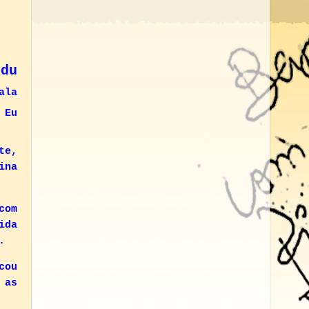
du
ala
 Eu
te,
ina
com
ida
.
cou
 as