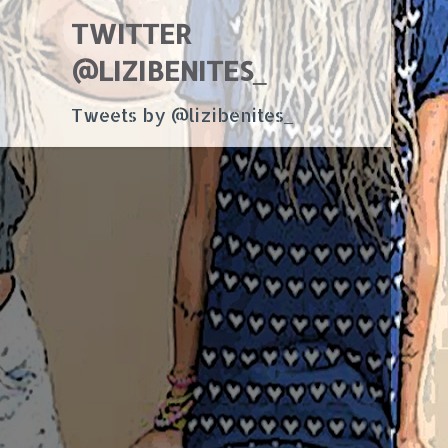
TWITTER
@LIZIBENITES_
Tweets by @lizibenites_