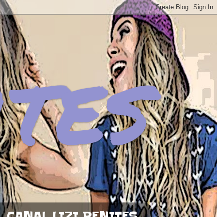
ites
CANAL LIZI BENITES