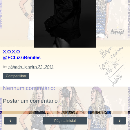
X.O.X.O
@FCLizziBenites
às
sábado, janeiro 22, 2011
Compartilhar
Nenhum comentário:
Postar um comentário
‹
›
Página inicial