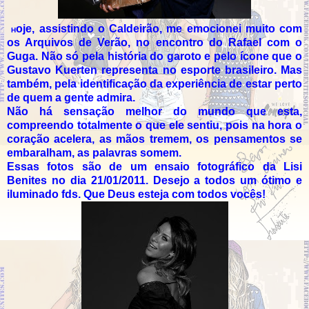
oje, assistindo o Caldeirão, me emocionei muito com
H
os Arquivos de Verão, no encontro do Rafael com o
Guga. Não só pela história do garoto e pelo ícone que o
Gustavo Kuerten representa no esporte brasileiro. Mas
também, pela identificação da experiência de estar perto
de quem a gente admira.
Não há sensação melhor do mundo que esta,
compreendo totalmente o que ele sentiu, pois na hora o
coração acelera, as mãos tremem, os pensamentos se
embaralham, as palavras somem.
Essas fotos são de um ensaio fotográfico da Lisi
Benites no dia 21/01/2011. Desejo a todos um ótimo e
iluminado fds. Que Deus esteja com todos vocês!