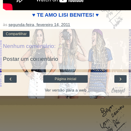
♥ TE AMO LISI BENITES!
♥
às
segunda-feira, fevereiro 14, 2011
Compartilhar
Nenhum comentário:
Postar um comentário
‹
›
Página inicial
Ver versão para a web