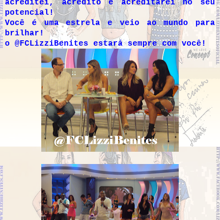
acreditei, acredito e acreditarei no seu
potencial!
Você é uma estrela e veio ao mundo para
brilhar!
o @FCLizziBenites estará sempre com você!