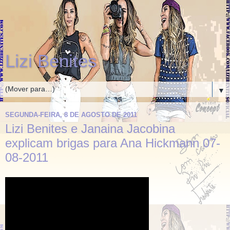
Lizi Benites
▼
SEGUNDA-FEIRA, 8 DE AGOSTO DE 2011
Lizi Benites e Janaina Jacobina
explicam brigas para Ana Hickmann 07-
08-2011