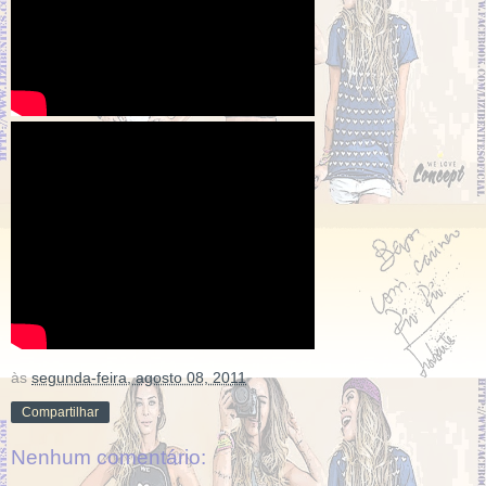
às
segunda-feira, agosto 08, 2011
Compartilhar
Nenhum comentário: