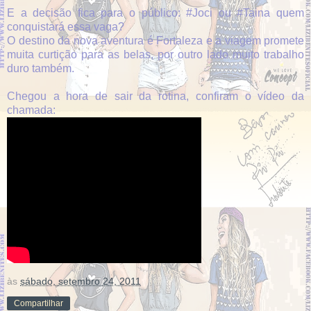
E a decisão fica para o público: #Joci ou #Taina quem
conquistará essa vaga?
O destino da nova aventura é Fortaleza e a viagem promete
muita curtição para as belas, por outro lado muito trabalho
duro também.
Chegou a hora de sair da rotina, confiram o vídeo da
chamada:
às
sábado, setembro 24, 2011
Compartilhar