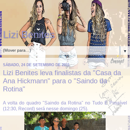
Lizi Benites
▼
SÁBADO, 24 DE SETEMBRO DE 2011
Lizi Benites leva finalistas da "Casa da
Ana Hickmann" para o "Saindo da
Rotina"
A volta do quadro "Saindo da Rotina" no Tudo É Possível
(12:30, Record) será nesse domingo (25).