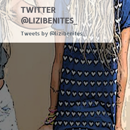
TWITTER
@LIZIBENITES_
Tweets by @lizibenites_