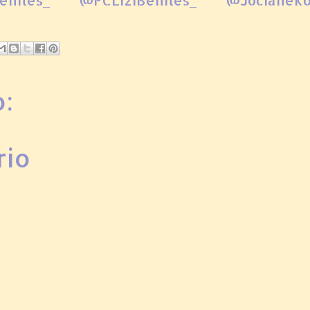
nites_ @FCLiziBenites_ @JocianeKo
:
rio