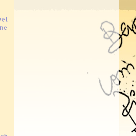
vel
ane