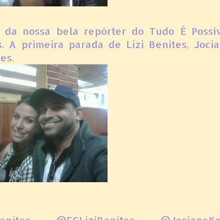
 da nossa bela repórter do Tudo É Possí
s. A primeira parada de Lizi Benites, Joci
es.