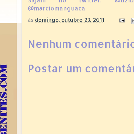
Sigam no twitter: @lizibe
@marciomanguaca
às
domingo, outubro 23, 2011
Nenhum comentário
Postar um comentá