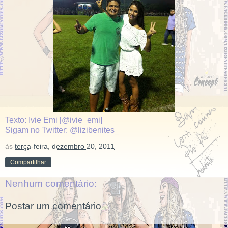
Texto: Ivie Emi [@ivie_emi]
Sigam no Twitter: @lizibenites_
às
terça-feira, dezembro 20, 2011
Compartilhar
Nenhum comentário:
Postar um comentário