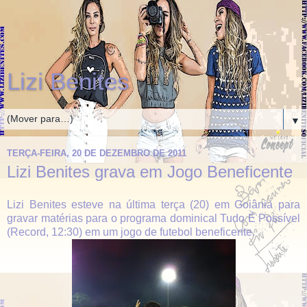
Lizi Benites
▼
TERÇA-FEIRA, 20 DE DEZEMBRO DE 2011
Lizi Benites grava em Jogo Beneficente
Lizi Benites esteve na última terça (20) em Goiânia para
gravar matérias para o programa dominical Tudo É Possível
(Record, 12:30) em um jogo de futebol beneficente.