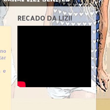
RECADO DA LIZI!
ino
tar
a e