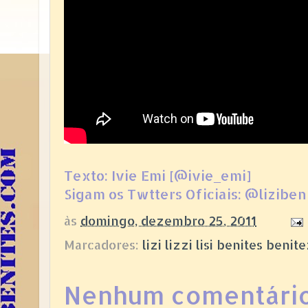
Texto: Ivie Emi [@ivie_emi]
Sigam os Twtters Oficiais: @lizib
às
domingo, dezembro 25, 2011
Marcadores:
lizi lizzi lisi benites ben
Nenhum comentário