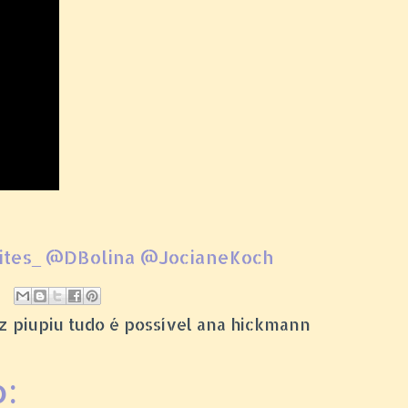
enites_ @DBolina @JocianeKoch
itez piupiu tudo é possível ana hickmann
: