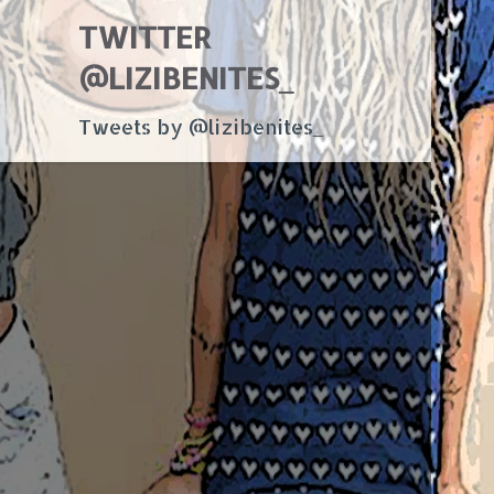
TWITTER
@LIZIBENITES_
Tweets by @lizibenites_