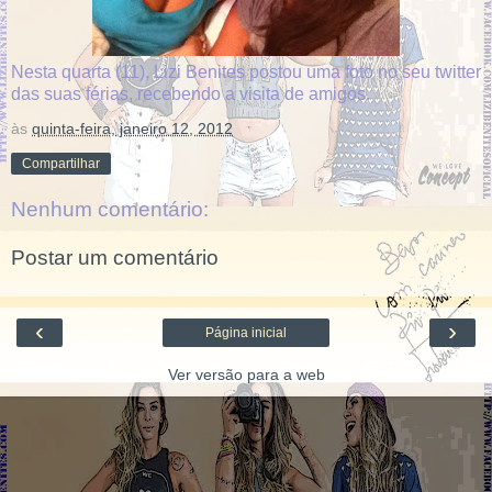
Nesta quarta (11), Lizi Benites postou uma foto no seu twitter
das suas férias, recebendo a visita de amigos.
às
quinta-feira, janeiro 12, 2012
Compartilhar
Nenhum comentário:
Postar um comentário
‹
›
Página inicial
Ver versão para a web