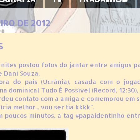
IRO DE 2012
s
enites postou fotos do jantar entre amigos p
e Dani Souza.
ra do país (Ucrânia), casada com o joga
a dominical Tudo É Possível (Record, 12:30),
perdeu contato com a amiga e comemorou em 
cia melhor... vou ser tia kkkk".
m poucos minutos, a tag #papaidentinho ent