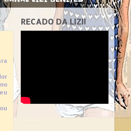
RECADO DA LIZI!
ara
dor
 no
seu
rou