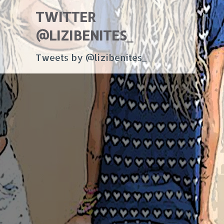
TWITTER
@LIZIBENITES_
Tweets by @lizibenites_