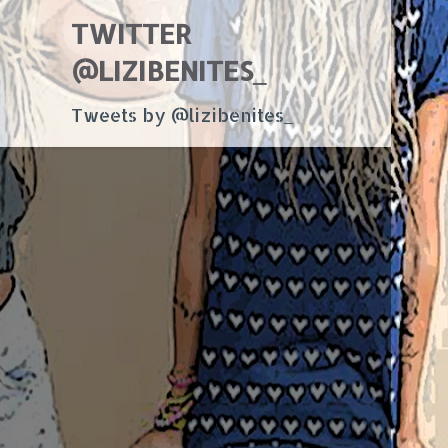
TWITTER
@LIZIBENITES_
Tweets by @lizibenites_