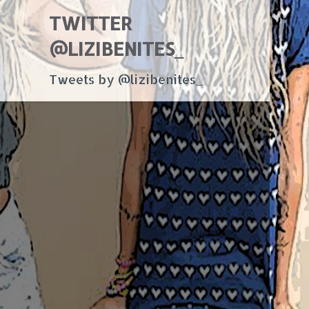
TWITTER
@LIZIBENITES_
Tweets by @lizibenites_