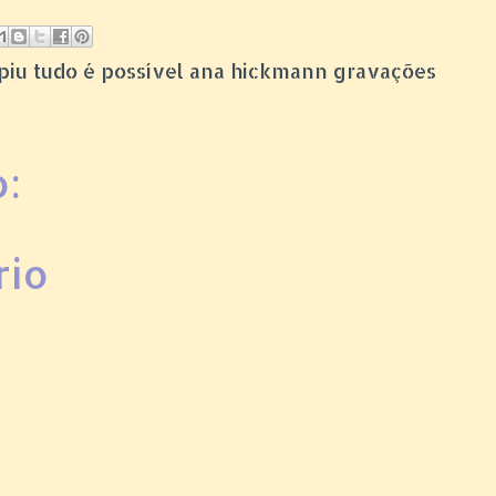
piupiu tudo é possível ana hickmann gravações
:
rio