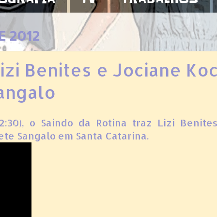
E 2012
Lizi Benites e Jociane Ko
angalo
:30), o Saindo da Rotina traz Lizi Benite
ete Sangalo em Santa Catarina.