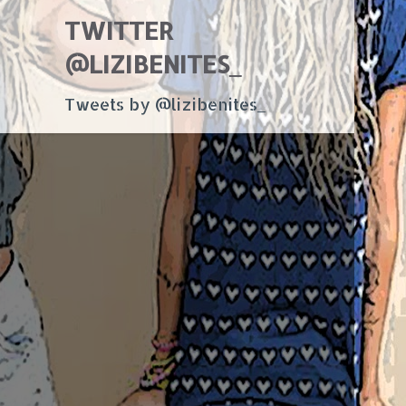
TWITTER
@LIZIBENITES_
Tweets by @lizibenites_