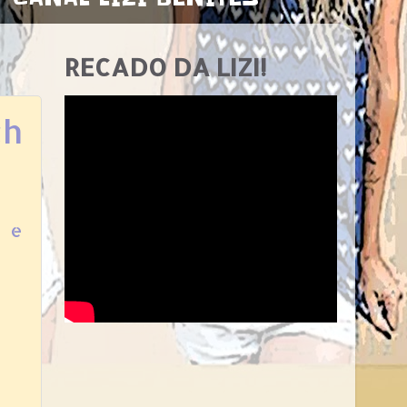
RECADO DA LIZI!
ch
s e