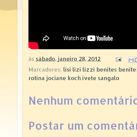
às
sábado, janeiro 28, 2012
Marcadores:
lisi lizi lizzi benites ben
rotina jociane koch ivete sangalo
Nenhum comentário
Postar um comentá