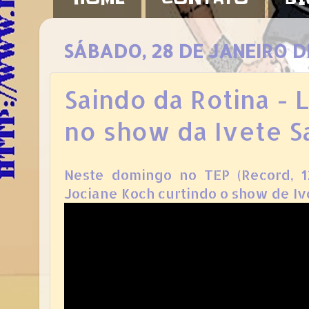
SÁBADO, 28 DE JANEIRO D
Saindo da Rotina - 
no show da Ivete S
Neste domingo no TEP (Record, 12
Jociane Koch curtindo o show de Iv