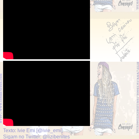
Texto: Ivie Emi [@ivie_emi]
Sigam no Twitter: @lizibenites_