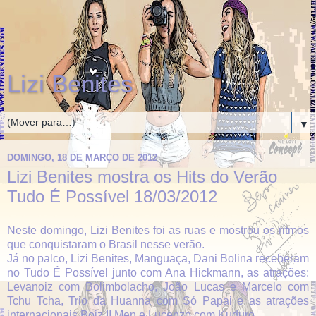
Lizi Benites
▼
DOMINGO, 18 DE MARÇO DE 2012
Lizi Benites mostra os Hits do Verão
Tudo É Possível 18/03/2012
Neste domingo, Lizi Benites foi as ruas e mostrou os ritmos
que conquistaram o Brasil nesse verão.
Já no palco, Lizi Benites, Manguaça, Dani Bolina receberam
no Tudo É Possível junto com Ana Hickmann, as atrações:
Levanoiz com Bolimbolacho, João Lucas e Marcelo com
Tchu Tcha, Trio da Huanna com Só Papai e as atrações
internacionais Boiz II Men e Lucenzo com Kuduro.