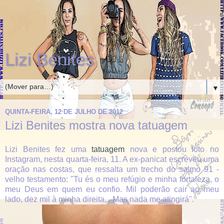
Lizi Benites
▼
QUINTA-FEIRA, 12 DE JULHO DE 2012
Lizi Benites mostra nova tatuagem
Lizi Benites fez uma
tatuagem
nova e postou foto no
Instagram, nesta quarta-feira, 11. A ex-panicat escreveu uma
oração nas costas, que ressalta um trecho do salmo 91 -
velho testamento: "Tu és o meu refúgio e minha fortaleza, o
meu Deus em quem eu confio. Mil poderão cair ao meu
lado, dez mil à minha direita... Mas nada me atingirá".