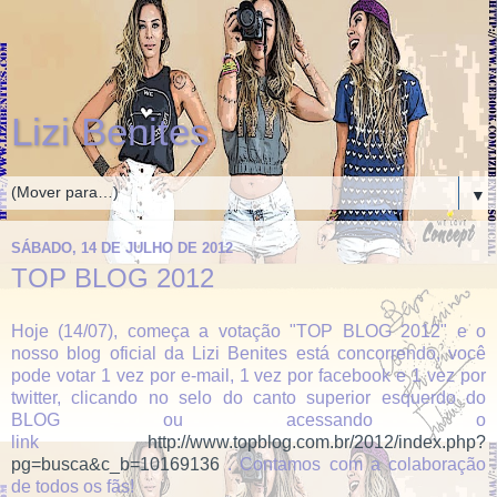
Lizi Benites
▼
SÁBADO, 14 DE JULHO DE 2012
TOP BLOG 2012
Hoje (14/07), começa a votação "TOP BLOG 2012" e o
nosso blog oficial da Lizi Benites está concorrendo, você
pode votar 1 vez por e-mail, 1 vez por facebook e 1 vez por
twitter, clicando no selo do canto superior esquerdo do
BLOG ou acessando o
link
http://www.topblog.com.br/2012/index.php?
pg=busca&c_b=10169136
. Contamos com a colaboração
de todos os fãs!