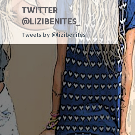
TWITTER
@LIZIBENITES_
Tweets by @lizibenites_