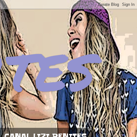
ites
CANAL LIZI BENITES