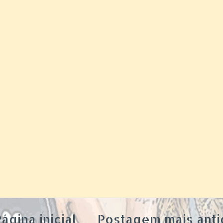
ágina inicial
Postagem mais anti