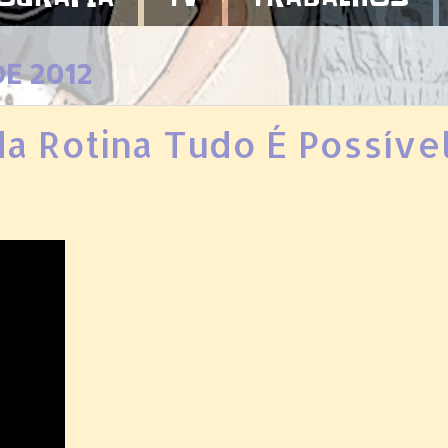
E 2012
da Rotina Tudo É Possíve