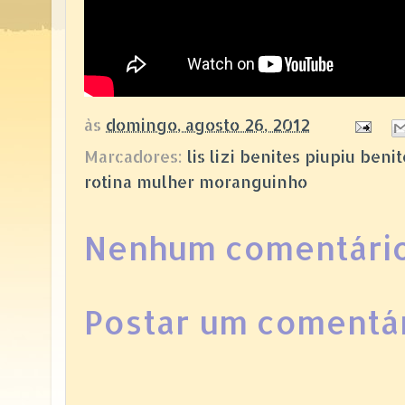
às
domingo, agosto 26, 2012
Marcadores:
lis lizi benites piupiu ben
rotina mulher moranguinho
Nenhum comentário
Postar um comentá