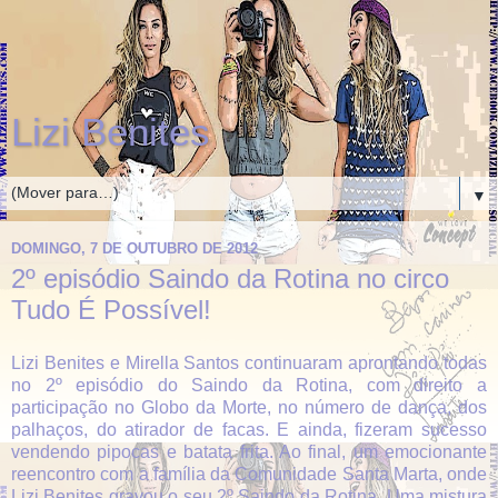
Lizi Benites
▼
DOMINGO, 7 DE OUTUBRO DE 2012
2º episódio Saindo da Rotina no circo
Tudo É Possível!
Lizi Benites e Mirella Santos continuaram aprontando todas
no 2º episódio do Saindo da Rotina, com direito a
participação no Globo da Morte, no número de dança, dos
palhaços, do atirador de facas. E ainda, fizeram sucesso
vendendo pipocas e batata frita. Ao final, um emocionante
reencontro com a família da Comunidade Santa Marta, onde
Lizi Benites gravou o seu 2º Saindo da Rotina. Uma mistura