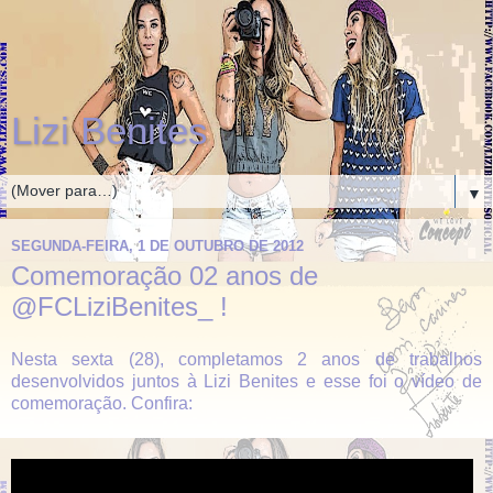
Lizi Benites
▼
SEGUNDA-FEIRA, 1 DE OUTUBRO DE 2012
Comemoração 02 anos de
@FCLiziBenites_ !
Nesta sexta (28), completamos 2 anos de trabalhos
desenvolvidos juntos à Lizi Benites e esse foi o vídeo de
comemoração. Confira: