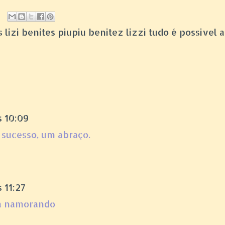
is lizi benites piupiu benitez lizzi tudo é possivel 
s 10:09
 sucesso, um abraço.
 11:27
va namorando