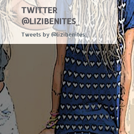
TWITTER
@LIZIBENITES_
Tweets by @lizibenites_