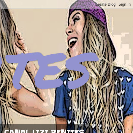
ites
CANAL LIZI BENITES