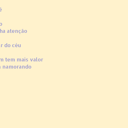
ê
o
ha atenção
ar do céu
m tem mais valor
va namorando