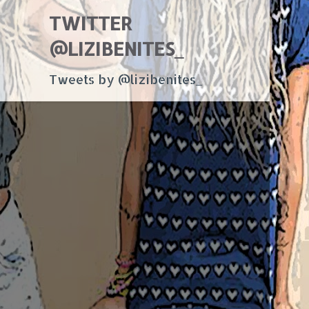
TWITTER
@LIZIBENITES_
Tweets by @lizibenites_