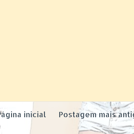
ágina inicial
Postagem mais anti