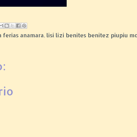
m ferias anamara
,
lisi lizi benites benitez piupiu m
:
rio