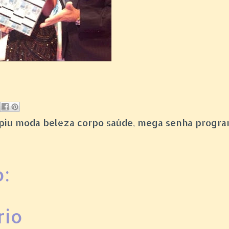
piupiu moda beleza corpo saúde
,
mega senha progr
:
rio