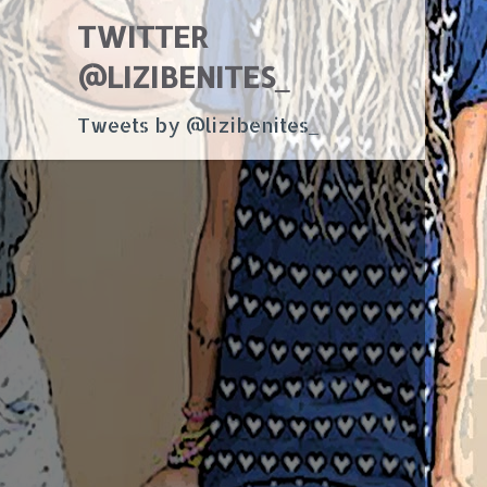
TWITTER
@LIZIBENITES_
Tweets by @lizibenites_