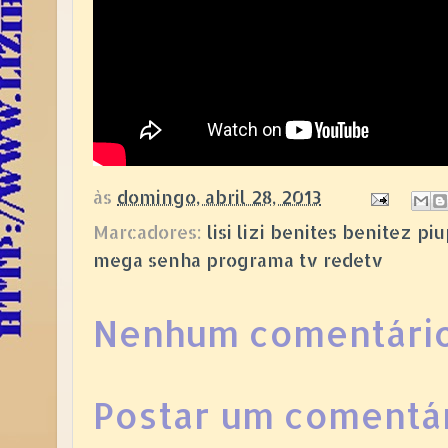
às
domingo, abril 28, 2013
Marcadores:
lisi lizi benites benitez 
mega senha programa tv redetv
Nenhum comentário
Postar um comentá