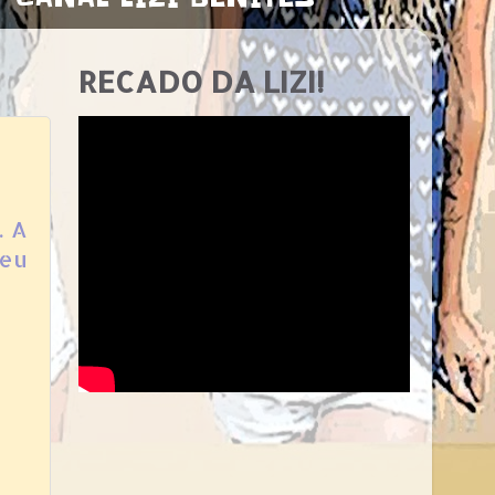
RECADO DA LIZI!
. A
seu