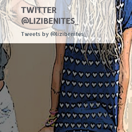
TWITTER
@LIZIBENITES_
Tweets by @lizibenites_