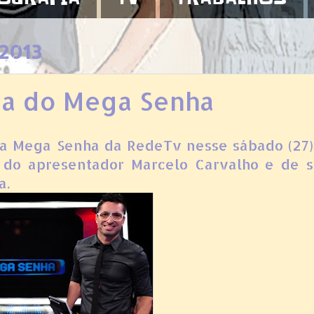
 2013
ipa do Mega Senha
ma Mega Senha da RedeTv nesse sábado (27)
s do apresentador Marcelo Carvalho e de 
a.