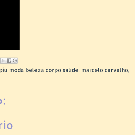
piupiu moda beleza corpo saúde
,
marcelo carvalho
,
:
rio