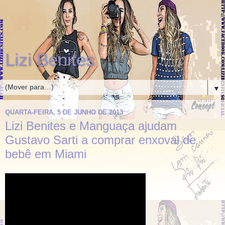
Lizi Benites
▼
QUARTA-FEIRA, 5 DE JUNHO DE 2013
Lizi Benites e Manguaça ajudam
Gustavo Sarti a comprar enxoval de
bebê em Miami