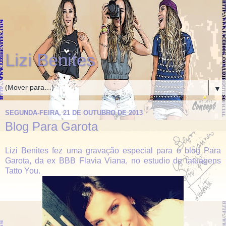
Lizi Benites
▼
SEGUNDA-FEIRA, 21 DE OUTUBRO DE 2013
Blog Para Garota
Lizi Benites fez uma gravação especial para o blog Para
Garota, da ex BBB Flavia Viana, no estudio de tatuagens
Tatto You.