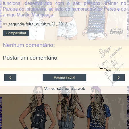
funcional desenvolvido com o seu personal trainer no
Parque do Ibirapuera, ao lado do namorado Vitor Peres e do
amigo Marcio Manguaça.
às
segunda-feira, outubro 21, 2013
Compartilhar
Nenhum comentário:
Postar um comentário
‹
›
Página inicial
Ver versão para a web