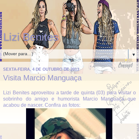
Lizi Benites
▼
SEXTA-FEIRA, 4 DE OUTUBRO DE 2013
Visita Marcio Manguaça
Lizi Benites aproveitou a tarde de quinta (03) para visitar o
sobrinho do amigo e humorista Marcio Manguaça que
acabou de nascer. Confira as fotos: