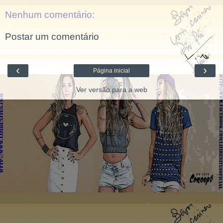
Nenhum comentário:
Postar um comentário
‹
›
Página inicial
Ver versão para a web