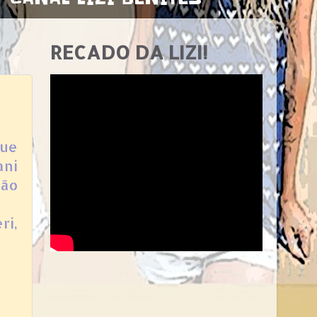
RECADO DA LIZI!
que
ani
tão
ri,