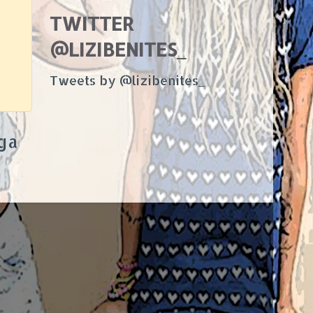
TWITTER
@LIZIBENITES_
Tweets by @lizibenites_
ga