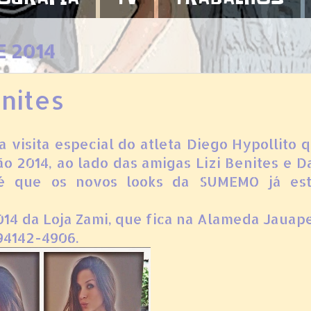
E 2014
enites
 visita especial do atleta Diego Hypollito 
ão 2014, ao lado das amigas Lizi Benites e D
 é que os novos looks da SUMEMO já es
014 da Loja Zami, que fica na Alameda Jauape
 94142-4906.