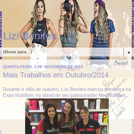
Lizi Benites
▼
QUARTA-FEIRA, 5 DE NOVEMBRO DE 2014
Mais Trabalhos em Outubro/2014
Durante o mês de outubro, Lizi Benites marcou presença na
Expo Nutrition, no stand de seu patrocinador MedNutrition.