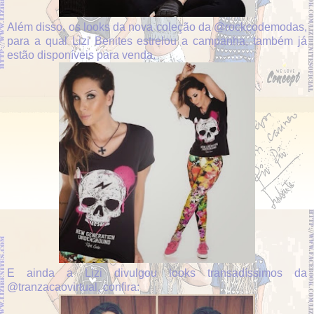
Além disso, os looks da nova coleção da @rockcodemodas,
para a qual Lizi Benites estrelou a campanha, também já
estão disponíveis para venda.
E ainda a Lizi divulgou looks transadíssimos da
@tranzacaovirtual, confira: