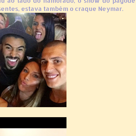
rtiu ao lado do namorado, o show do pagode
sentes, estava também o craque Neymar.