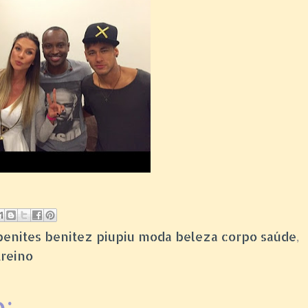
zi benites benitez piupiu moda beleza corpo saúde
,
treino
: