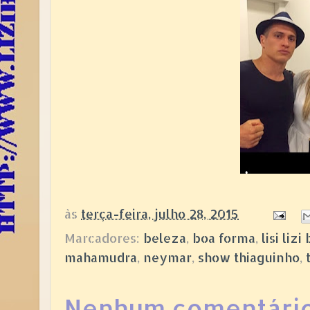
às
terça-feira, julho 28, 2015
Marcadores:
beleza
,
boa forma
,
lisi li
mahamudra
,
neymar
,
show thiaguinho
,
Nenhum comentário