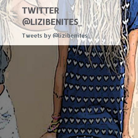
TWITTER
@LIZIBENITES_
Tweets by @lizibenites_