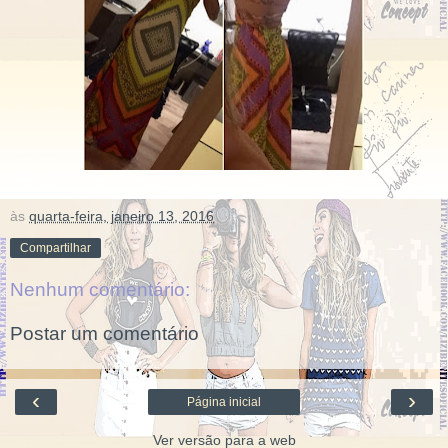
às
quarta-feira, janeiro 13, 2016
Compartilhar
Nenhum comentário:
Postar um comentário
‹
›
Página inicial
Ver versão para a web