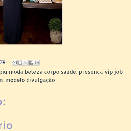
piupiu moda beleza corpo saúde
,
presença vip job
tes modelo divulgação
:
rio