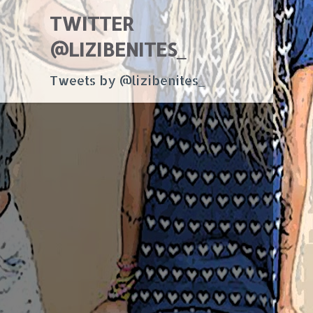
TWITTER
@LIZIBENITES_
Tweets by @lizibenites_