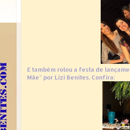
E também rolou a festa de lançame
Mãe" por Lizi Benites. Confira: