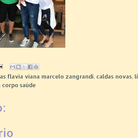
as flavia viana marcelo zangrandi
,
caldas novas
,
l
a corpo saúde
:
rio