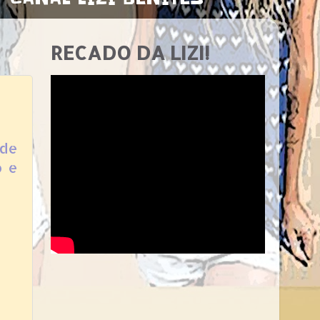
RECADO DA LIZI!
 de
o e