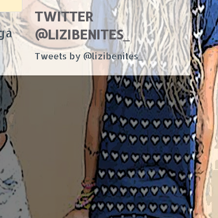
TWITTER
ga
@LIZIBENITES_
Tweets by @lizibenites_