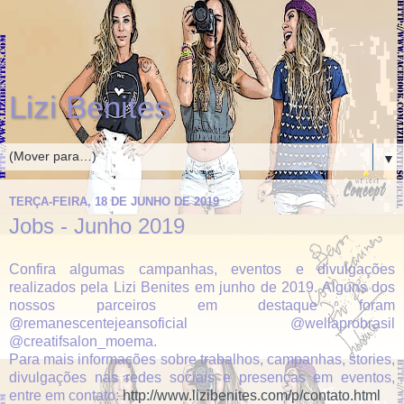
Lizi Benites
▼
TERÇA-FEIRA, 18 DE JUNHO DE 2019
Jobs - Junho 2019
Confira algumas campanhas, eventos e divulgações
realizados pela Lizi Benites em junho de 2019. Alguns dos
nossos parceiros em destaque foram
@remanescentejeansoficial @wellaprobrasil
@creatifsalon_moema.
Para mais informações sobre trabalhos, campanhas, stories,
divulgações nas redes sociais e presenças em eventos,
entre em contato:
http://www.lizibenites.com/p/contato.html