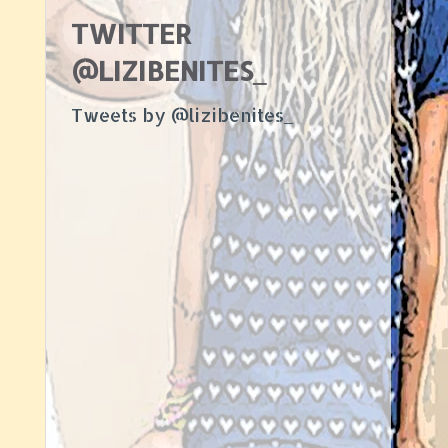
TWITTER
@LIZIBENITES_
Tweets by @lizibenites_