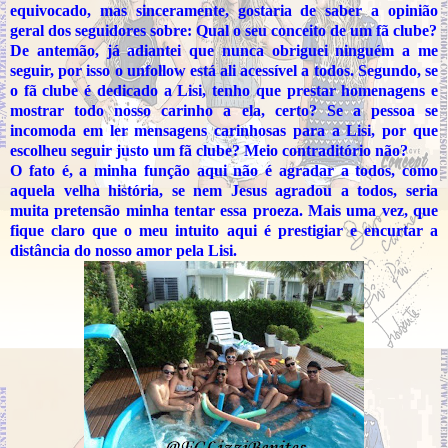
equivocado, mas sinceramente, gostaria de saber a opinião
geral dos seguidores sobre: Qual o seu conceito de um fã clube?
De antemão, já adiantei que nunca obriguei ninguém a me
seguir, por isso o unfollow está ali acessível a todos. Segundo, se
o fã clube é dedicado a Lisi, tenho que prestar homenagens e
mostrar todo nosso carinho a ela, certo? Se a pessoa se
incomoda em ler mensagens carinhosas para a Lisi, por que
escolheu seguir justo um fã clube? Meio contraditório não?
O fato é, a minha função aqui não é agradar a todos, como
aquela velha história, se nem Jesus agradou a todos, seria
muita pretensão minha tentar essa proeza. Mais uma vez, que
fique claro que o meu intuito aqui é prestigiar e encurtar a
distância do nosso amor pela Lisi.