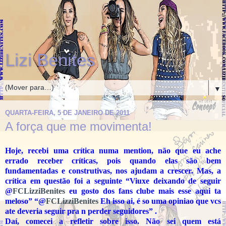
Lizi Benites
▼
QUARTA-FEIRA, 5 DE JANEIRO DE 2011
A força que me movimenta!
Hoje, recebi uma crítica numa mention, não que eu ache
errado receber críticas, pois quando elas são bem
fundamentadas e construtivas, nos ajudam a crescer. Mas, a
crítica em questão foi a seguinte “
Viuxe deixando de seguir
@
FCLizziBenites
eu gosto dos fans clube mais esse aqui ta
meloso” “
@
FCLizziBenites
Eh isso ai, é so uma opiniao que vcs
ate deveria seguir pra n perder seguidores” .
Daí, comecei a refletir sobre isso. Não sei quem está