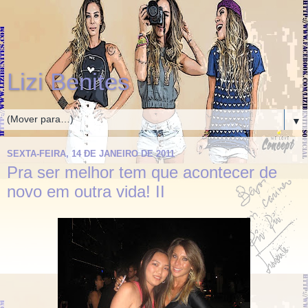
Lizi Benites
▼
SEXTA-FEIRA, 14 DE JANEIRO DE 2011
Pra ser melhor tem que acontecer de
novo em outra vida! II