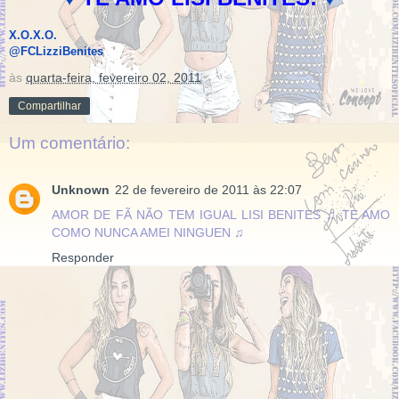
X.O.X.O.
@FCLizziBenites
às
quarta-feira, fevereiro 02, 2011
Compartilhar
Um comentário:
Unknown
22 de fevereiro de 2011 às 22:07
AMOR DE FÃ NÃO TEM IGUAL LISI BENITES ♫ TE AMO
COMO NUNCA AMEI NINGUEN ♫
Responder