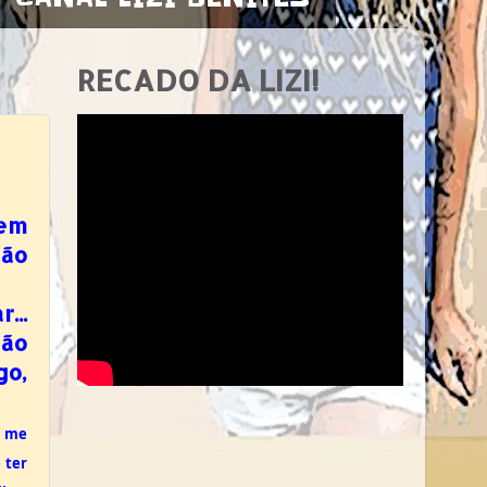
RECADO DA LIZI!
uem
não
...
não
go,
r me
 ter