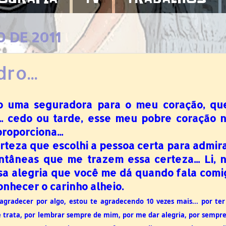
O DE 2011
ro...
do uma seguradora para o meu coração, q
h... cedo ou tarde, esse meu pobre coração 
roporciona...
teza que escolhi a pessoa certa para admirar
ntâneas que me trazem essa certeza... Li, 
a alegria que você me dá quando fala comi
nhecer o carinho alheio.
agradecer por algo, estou te agradecendo 10 vezes mais... por te
e trata, por lembrar sempre de mim, por me dar alegria, por sempre