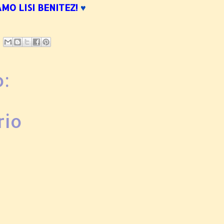
AMO LISI BENITEZ!
♥
:
rio