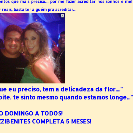
os que mais preciso... por me fazer acreditar nos sonhos e mel
reais, basta ter alguém pra acreditar...
 eu preciso, tem a delicadeza da flor...."
ite, te sinto mesmo quando estamos longe..."
O DOMINGO A TODOS!
ZIBENITES COMPLETA 5 MESES!