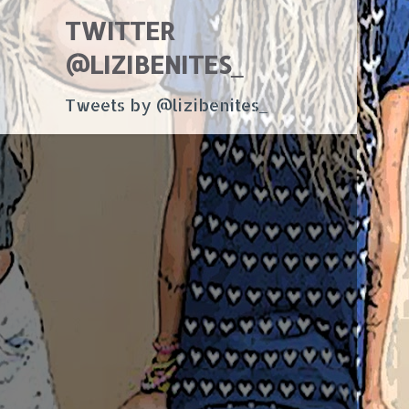
TWITTER
@LIZIBENITES_
Tweets by @lizibenites_