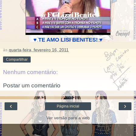
♥ TE AMO LISI BENITES!
♥
às
quarta-feira, fevereiro 16, 2011
Compartilhar
Nenhum comentário:
Postar um comentário
‹
›
Página inicial
Ver versão para a web