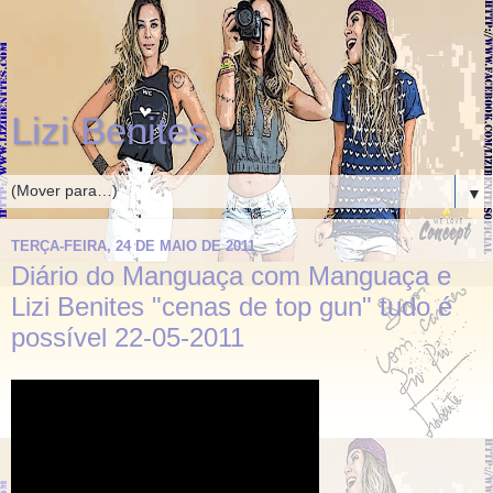
Lizi Benites
▼
TERÇA-FEIRA, 24 DE MAIO DE 2011
Diário do Manguaça com Manguaça e
Lizi Benites "cenas de top gun" tudo é
possível 22-05-2011