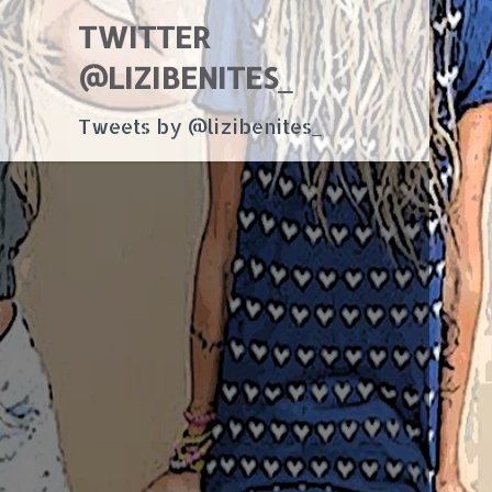
TWITTER
@LIZIBENITES_
Tweets by @lizibenites_