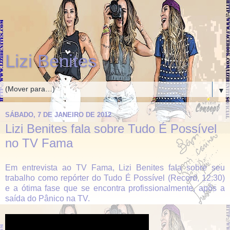
Lizi Benites
▼
SÁBADO, 7 DE JANEIRO DE 2012
Lizi Benites fala sobre Tudo É Possível
no TV Fama
Em entrevista ao TV Fama, Lizi Benites fala sobre seu
trabalho como repórter do Tudo É Possível (Record, 12:30)
e a ótima fase que se encontra profissionalmente, após a
saída do Pânico na TV.